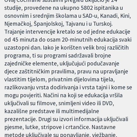
studije, provedene na ukupno 5802 ispitanika u
osnovnim i srednjim školama u SAD-u, Kanadi, Kini,
Njemačkoj, Španjolskoj, Tajvanu i u Turskoj.
Trajanje intervencije kretalo se od jedne edukacije
od 45 minuta do osam 20-minutnih edukacija svaki
uzastopni dan. Iako je korišten velik broj različitih
programa, ti su programi sadržavali brojne
zajedničke elemente, uključujući podučavanje
djece zaštitničkim pravilima, pravu na upravljanje
vlastitim tijelom, privatnim dijelovima tijela,
razlikovanju vrsta dodirivanja i vrsta tajni i kome se
mogu povjeriti. Načini na koji se edukacija vršila
uključivali su filmove, snimljeni video ili DVD,
kazališne predstave ili multimedijalne
prezentacije. Drugi su izvori informacija uključivali
pjesme, lutke, stripove i crtančice. Nastavne
metode uključivale su ponavljanje, vježbanje,