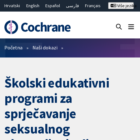
Hrvatski
English
Español
فارسی
Français
Više jezika
Русский
Deutsch
Bahasa Malaysia
ไทย
繁體中文
简体中文
Close search ✖
Prečistači
Početna
Naši dokazi
Školski edukativni
programi za
sprječavanje
seksualnog