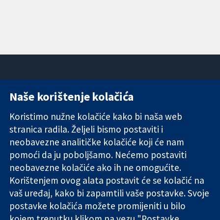
Naše korištenje kolačića
11-13 Cavendish
Kontaktirajte
Square
nas
Koristimo nužne kolačiće kako bi naša web
Pouzdani dokazi.
London
Novosti
stranica radila. Željeli bismo postaviti i
Utemeljeni
W1G 0AN
Ured za
dokazi.
Ujedinjeno
medije
neobavezne analitičke kolačiće koji će nam
Bolje zdravlje.
Kraljevstvo
O nama
pomoći da ju poboljšamo. Nećemo postaviti
Poslovi
neobavezne kolačiće ako ih ne omogućite.
Cochrane
Korištenjem ovog alata postavit će se kolačić na
Library
vaš uređaj, kako bi zapamtili vaše postavke. Svoje
postavke kolačića možete promijeniti u bilo
kojem trenutku klikom na vezu "Postavke