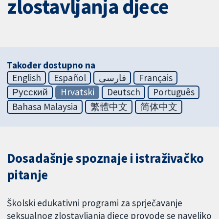
zlostavljanja djece
Također dostupno na
English
Español
فارسی
Français
Русский
Hrvatski
Deutsch
Português
Bahasa Malaysia
繁體中文
简体中文
Dosadašnje spoznaje i istraživačko
pitanje
Školski edukativni programi za sprječavanje
seksualnog zlostavljanja djece provode se naveliko