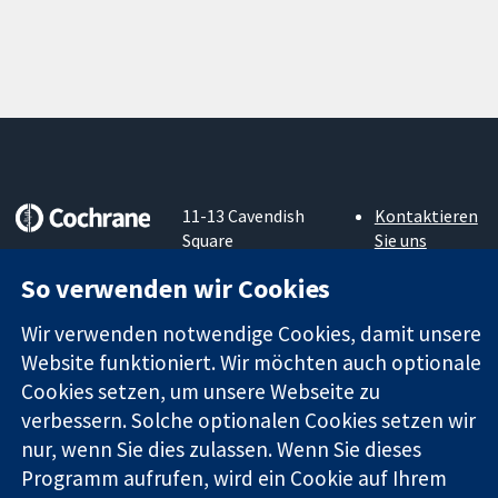
11-13 Cavendish
Kontaktieren
Square
Sie uns
Zuverlässige
London
Neuigkeiten
So verwenden wir Cookies
Evidenz
W1G0AN
Pressestelle
Informierte
Vereinigtes
Über uns
Wir verwenden notwendige Cookies, damit unsere
Entscheidungen
Königreich
Stellenangebot
Bessere
Website funktioniert. Wir möchten auch optionale
Cochrane
Gesundheit
Library
Cookies setzen, um unsere Webseite zu
verbessern. Solche optionalen Cookies setzen wir
nur, wenn Sie dies zulassen. Wenn Sie dieses
Die Cochrane Collaboration ist eine gemeinützige Organisation
Programm aufrufen, wird ein Cookie auf Ihrem
(Nr. 1045921) und in England und in Wales als eine Gesellschaft