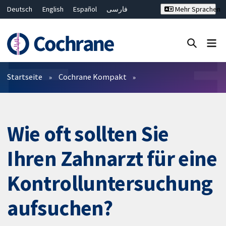
Deutsch
English
Español
فارسی
Mehr Sprachen
Français
Русский
Hrvatski
Bahasa Malaysia
ไทย
繁體中文
简体中文
Close search ✖
Filter
Startseite
Cochrane Kompakt
Wie oft sollten Sie
Ihren Zahnarzt für eine
Kontrolluntersuchung
aufsuchen?