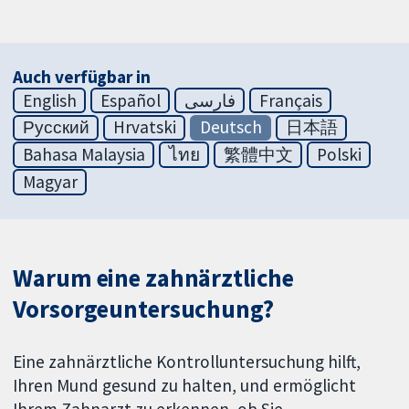
Auch verfügbar in
English
Español
فارسی
Français
Русский
Hrvatski
Deutsch
日本語
Bahasa Malaysia
ไทย
繁體中文
Polski
Magyar
Warum eine zahnärztliche
Vorsorgeuntersuchung?
Eine zahnärztliche Kontrolluntersuchung hilft,
Ihren Mund gesund zu halten, und ermöglicht
Ihrem Zahnarzt zu erkennen, ob Sie