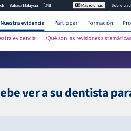
ch
Bahasa Malaysia
ไทย
Más idiomas
Sobre tra
Nuestra evidencia
Participar
Formación
Pro
estra evidencia
¿Qué son las revisiones sistemática
Cerrar búsqueda ✖
ebe ver a su dentista pa