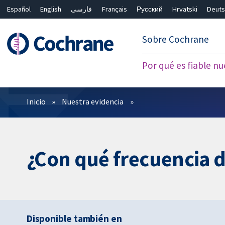
Español
English
فارسی
Français
Русский
Hrvatski
Deuts
繁體中文
简体中文
Sobre Cochrane
Por qué es fiable nu
Filtros
Inicio
Nuestra evidencia
¿Con qué frecuencia d
Disponible también en