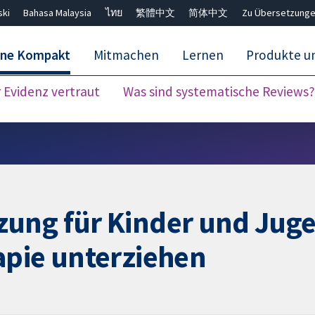
ski
Bahasa Malaysia
ไทย
繁體中文
简体中文
Zu Übersetzunge
ane Kompakt
Mitmachen
Lernen
Produkte u
Evidenz vertraut
Was sind systematische Reviews?
Close search ✖
ung für Kinder und Jugen
apie unterziehen