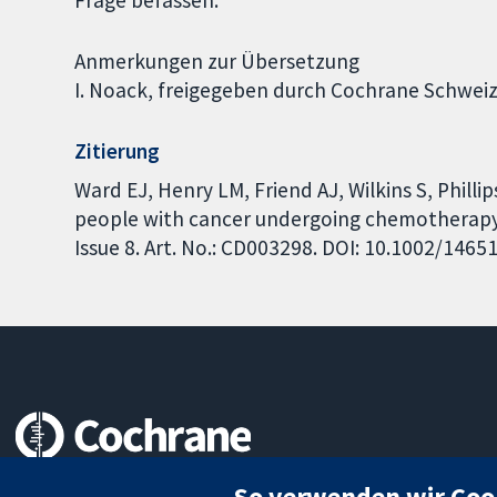
Frage befassen.
Anmerkungen zur Übersetzung
I. Noack, freigegeben durch Cochrane Schweiz
Zitierung
Ward EJ, Henry LM, Friend AJ, Wilkins S, Philli
people with cancer undergoing chemotherapy
Issue 8. Art. No.: CD003298. DOI: 10.1002/146
Zuverlässige Evidenz
So verwenden wir Coo