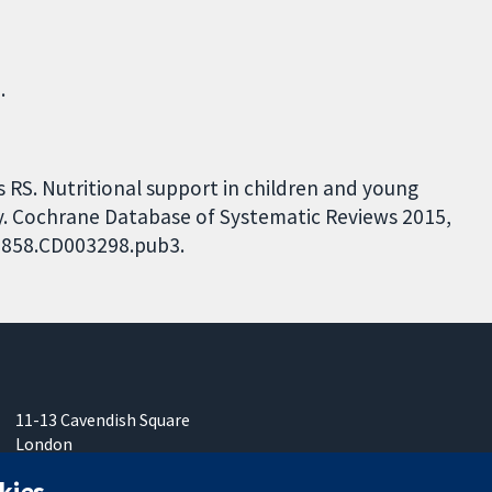
.
ps RS. Nutritional support in children and young
. Cochrane Database of Systematic Reviews 2015,
51858.CD003298.pub3.
11-13 Cavendish Square
London
W1G0AN
kies
Vereinigtes Königreich