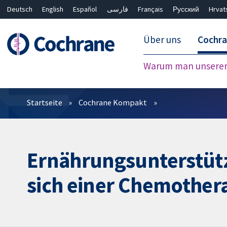
Deutsch
English
Español
فارسی
Français
Русский
Hrvat
Über uns
Cochr
Warum man unserer 
Filter
Startseite
Cochrane Kompakt
Ernährungsunterstütz
sich einer Chemother