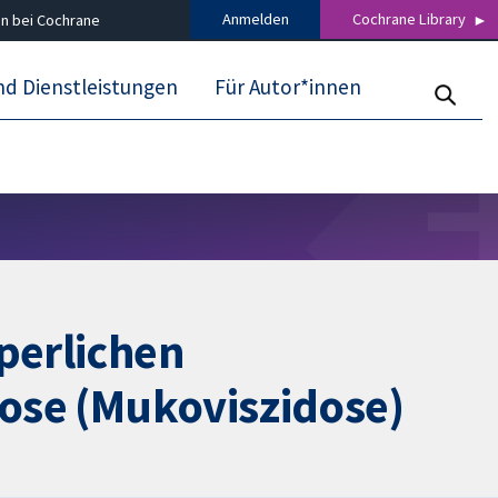
Anmelden
Cochrane Library
n bei Cochrane
nd Dienstleistungen
Für Autor*innen
rperlichen
rose (Mukoviszidose)