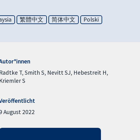
aysia
繁體中文
简体中文
Polski
Autor*innen
Radtke T
Smith S
Nevitt SJ
Hebestreit H
Kriemler S
Veröffentlicht
9 August 2022