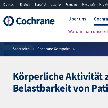
Deutsch
English
Español
فارسی
Français
Русский
Hrvat
Über uns
Cochr
Warum man unserer 
Filter
Startseite
Cochrane Kompakt
Körperliche Aktivität
Belastbarkeit von Pat