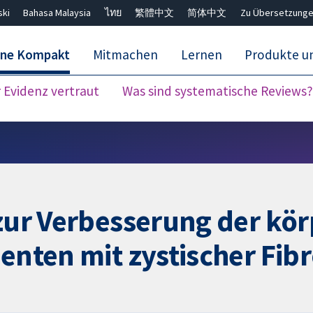
ski
Bahasa Malaysia
ไทย
繁體中文
简体中文
Zu Übersetzunge
ane Kompakt
Mitmachen
Lernen
Produkte u
Evidenz vertraut
Was sind systematische Reviews?
Close search ✖
 zur Verbesserung der kö
ienten mit zystischer Fib