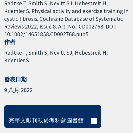
Radtke T, Smith S, Nevitt SJ, Hebestreit H,
Kriemler S. Physical activity and exercise training in
cystic fibrosis. Cochrane Database of Systematic
Reviews 2022, Issue 8. Art. No.: CD002768. DOI:
10.1002/14651858.CD002768.pub5.
作者
Radtke T
Smith S
Nevitt SJ
Hebestreit H
Kriemler S
發表日期
9 八月 2022
完整文獻刊載於考科藍圖書館