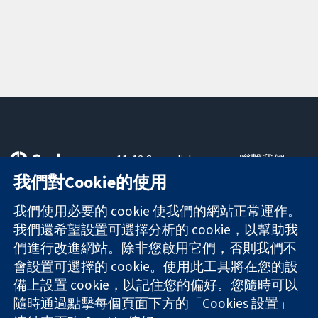
11-13 Cavendish
聯繫我們
Square
新聞
我們對Cookie的使用
可信任實證
London
新聞部
知情決定
W1G 0AN
關於我們
我們使用必要的 cookie 使我們的網站正常運作。
更完善的健康照
United Kingdom
工作機會
我們還希望設置可選擇分析的 cookie，以幫助我
護
Cochrane
們進行改進網站。除非您啟用它們，否則我們不
Library
會設置可選擇的 cookie。使用此工具將在您的設
備上設置 cookie，以記住您的偏好。您隨時可以
隨時通過點擊每個頁面下方的「Cookies 設置」
The Cochrane Collaboration is a charity (no. 1045921) and a