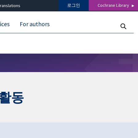
로그인
Cochrane Library
ranslations
ices
For authors
 활동