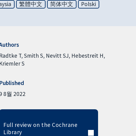
aysia
繁體中文
简体中文
Polski
Authors
Radtke T
Smith S
Nevitt SJ
Hebestreit H
Kriemler S
Published
9 8월 2022
Full review on the Cochrane
Library