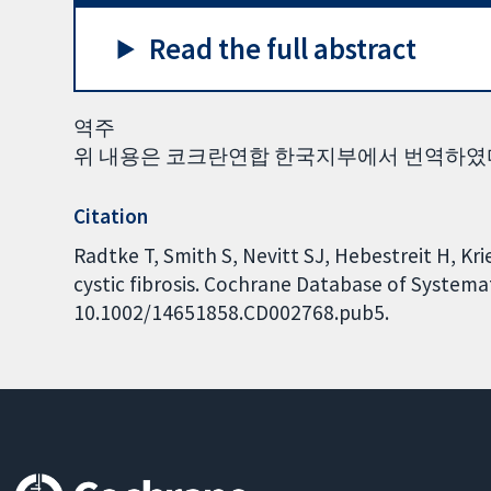
Read the full abstract
역주
위 내용은 코크란연합 한국지부에서 번역하였
Citation
Radtke T, Smith S, Nevitt SJ, Hebestreit H, Krie
cystic fibrosis. Cochrane Database of Systemat
10.1002/14651858.CD002768.pub5.