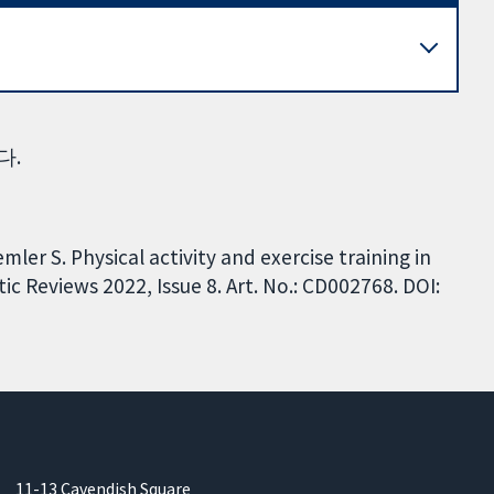
다.
mler S. Physical activity and exercise training in
ic Reviews 2022, Issue 8. Art. No.: CD002768. DOI:
11-13 Cavendish Square