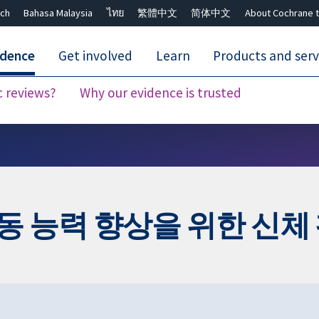
ch
Bahasa Malaysia
ไทย
繁體中文
简体中文
About Cochrane t
idence
Get involved
Learn
Products and serv
c reviews?
Why our evidence is trusted
Close search ✖
 능력 향상을 위한 신체