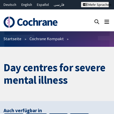
Deutsch
English
Español
فارسی
Mehr Sprachen
Français
Русский
Hrvatski
Bahasa Malaysia
ไทย
繁體中文
简体中文
Close search ✖
Filter
Startseite
Cochrane Kompakt
Day centres for severe
mental illness
Auch verfügbar in