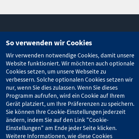
So verwenden wir Cookies
11-13 Cavendish
Kontaktieren
Square
Sie uns
Zuverlässige
Wir verwenden notwendige Cookies, damit unsere
London
Neuigkeiten
Evidenz
W1G0AN
Pressestelle
Website funktioniert. Wir möchten auch optionale
Informierte
Vereinigtes
Über uns
Cookies setzen, um unsere Webseite zu
Entscheidungen
Königreich
Stellenangebot
verbessern. Solche optionalen Cookies setzen wir
Bessere
Cochrane
nur, wenn Sie dies zulassen. Wenn Sie dieses
Gesundheit
Library
Programm aufrufen, wird ein Cookie auf Ihrem
Gerät platziert, um Ihre Präferenzen zu speichern.
Sie können Ihre Cookie-Einstellungen jederzeit
Die Cochrane Collaboration ist eine gemeinützige Organisation
ändern, indem Sie auf den Link "Cookie-
(Nr. 1045921) und in England und in Wales als eine Gesellschaft
mit beschränkter Haftung (Nr. 03044323) registriert.
Einstellungen" am Ende jeder Seite klicken.
Umsatzsteuer-Identifikationsnummer GB 718 2127 49.
Weitere Informationen, wie diese Cookies