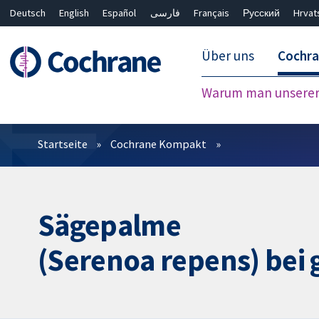
Deutsch
English
Español
فارسی
Français
Русский
Hrvat
Über uns
Cochr
Warum man unserer 
Filter
Startseite
Cochrane Kompakt
Sägepalme
(Serenoa repens) bei