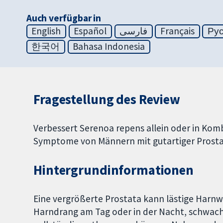
Auch verfügbar in
English
Español
فارسی
Français
Ру
한국어
Bahasa Indonesia
Fragestellung des Review
Verbessert Serenoa repens allein oder in Komb
Symptome von Männern mit gutartiger Prost
Hintergrundinformationen
Eine vergrößerte Prostata kann lästige Har
Harndrang am Tag oder in der Nacht, schwache