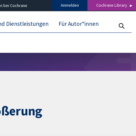
Anmelden
Cochrane Library
n bei Cochrane
nd Dienstleistungen
Für Autor*innen
rößerung