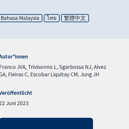
Bahasa Malaysia
ไทย
繁體中文
Autor*innen
Franco JVA
Trivisonno L
Sgarbossa NJ
Alvez
GA
Fieiras C
Escobar Liquitay CM
Jung JH
Veröffentlicht
22 Juni 2023