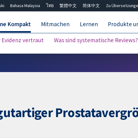
ski
Bahasa Malaysia
ไทย
繁體中文
简体中文
Zu Übersetzunge
ane Kompakt
Mitmachen
Lernen
Produkte u
Evidenz vertraut
Was sind systematische Reviews?
Close search ✖
 gutartiger Prostataverg