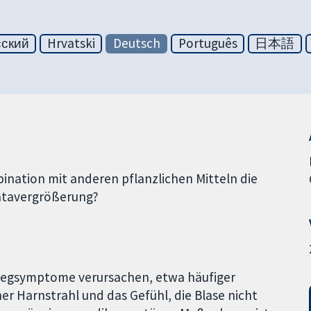
сский
Hrvatski
Deutsch
Português
日本語
ination mit anderen pflanzlichen Mitteln die
atavergrößerung?
nwegsymptome verursachen, etwa häufiger
r Harnstrahl und das Gefühl, die Blase nicht