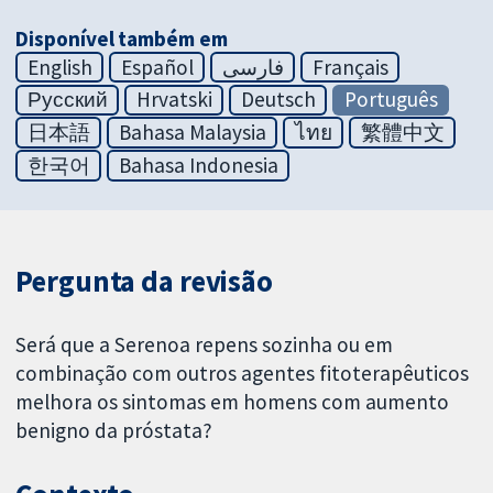
Disponível também em
English
Español
فارسی
Français
Русский
Hrvatski
Deutsch
Português
日本語
Bahasa Malaysia
ไทย
繁體中文
한국어
Bahasa Indonesia
Pergunta da revisão
Será que a Serenoa repens sozinha ou em
combinação com outros agentes fitoterapêuticos
melhora os sintomas em homens com aumento
benigno da próstata?