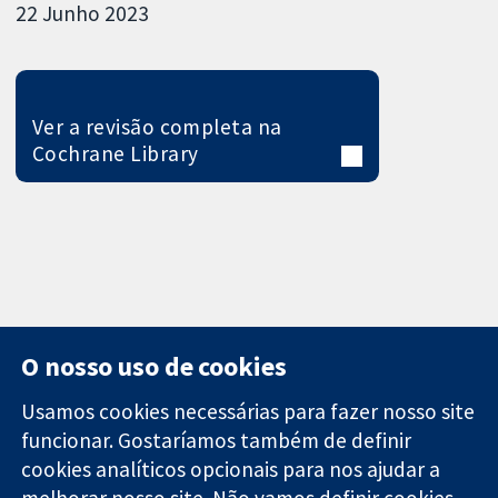
22 Junho 2023
Ver a revisão completa na
Cochrane Library
O nosso uso de cookies
Usamos cookies necessárias para fazer nosso site
funcionar. Gostaríamos também de definir
11-13 Cavendish
Contato
cookies analíticos opcionais para nos ajudar a
Square
Notícias
melhorar nosso site. Não vamos definir cookies
Evidências