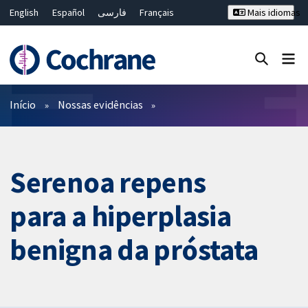
English
Español
فارسی
Français
Mais idiomas
Русский
Hrvatski
Deutsch
Bahasa Malaysia
ไทย
繁體中文
简体中文
Close search ✖
Filtros
Início
Nossas evidências
Serenoa repens
para a hiperplasia
benigna da próstata