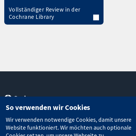
Vollständiger Review in der
Cochrane Library
11-13 Cavendish
Kontaktieren
Square
Sie uns
So verwenden wir Cookies
Zuverlässige
London
Neuigkeiten
Evidenz
W1G0AN
Pressestelle
Wir verwenden notwendige Cookies, damit unsere
Informierte
Vereinigtes
Über uns
Website funktioniert. Wir möchten auch optionale
Entscheidungen
Königreich
Stellenangebot
Cookies setzen, um unsere Webseite zu