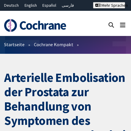
Deutsch
English
Español
فارسی
Mehr Sprachen
Français
Русский
Hrvatski
Bahasa Malaysia
ไทย
繁體中文
简体中文
Close search ✖
Filter
Startseite
Cochrane Kompakt
Arterielle Embolisation
der Prostata zur
Behandlung von
Symptomen des