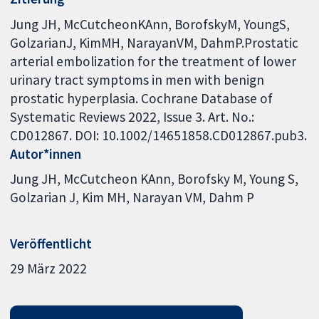
Jung JH, McCutcheonKAnn, BorofskyM, YoungS,
GolzarianJ, KimMH, NarayanVM, DahmP.Prostatic
arterial embolization for the treatment of lower
urinary tract symptoms in men with benign
prostatic hyperplasia. Cochrane Database of
Systematic Reviews 2022, Issue 3. Art. No.:
CD012867. DOI: 10.1002/14651858.CD012867.pub3.
Autor*innen
Jung JH
McCutcheon KAnn
Borofsky M
Young S
Golzarian J
Kim MH
Narayan VM
Dahm P
Veröffentlicht
29 März 2022