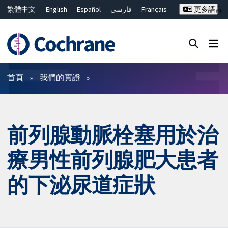
繁體中文
English
Español
فارسی
Français
更多語言
Русский
Hrvatski
Deutsch
Bahasa Malaysia
ไทย
简体中文
關閉搜尋 ✖
篩選條件
首頁
我們的實證
前列腺動脈栓塞用於治
療男性前列腺肥大患者
的下泌尿道症狀