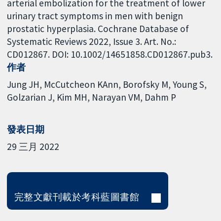
arterial embolization for the treatment of lower
urinary tract symptoms in men with benign
prostatic hyperplasia. Cochrane Database of
Systematic Reviews 2022, Issue 3. Art. No.:
CD012867. DOI: 10.1002/14651858.CD012867.pub3.
作者
Jung JH
McCutcheon KAnn
Borofsky M
Young S
Golzarian J
Kim MH
Narayan VM
Dahm P
發表日期
29 三月 2022
完整文獻刊載於考科藍圖書館