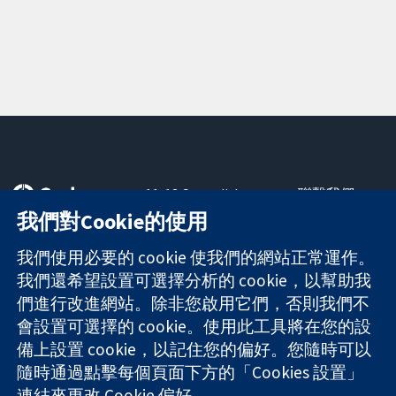
11-13 Cavendish
聯繫我們
Square
新聞
我們對Cookie的使用
可信任實證
London
新聞部
知情決定
W1G 0AN
關於我們
我們使用必要的 cookie 使我們的網站正常運作。
更完善的健康照
United Kingdom
工作機會
我們還希望設置可選擇分析的 cookie，以幫助我
護
Cochrane
們進行改進網站。除非您啟用它們，否則我們不
Library
會設置可選擇的 cookie。使用此工具將在您的設
備上設置 cookie，以記住您的偏好。您隨時可以
隨時通過點擊每個頁面下方的「Cookies 設置」
The Cochrane Collaboration is a charity (no. 1045921) and a
連結來更改 Cookie 偏好。