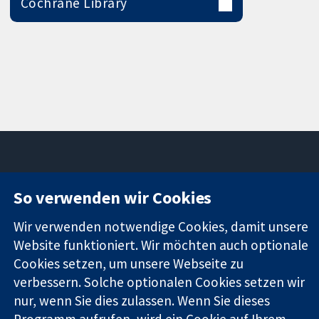
Cochrane Library
So verwenden wir Cookies
11-13 Cavendish
Kontaktieren
Square
Sie uns
Zuverlässige
Wir verwenden notwendige Cookies, damit unsere
London
Neuigkeiten
Evidenz
W1G0AN
Pressestelle
Website funktioniert. Wir möchten auch optionale
Informierte
Vereinigtes
Über uns
Cookies setzen, um unsere Webseite zu
Entscheidungen
Königreich
Stellenangebot
verbessern. Solche optionalen Cookies setzen wir
Bessere
Cochrane
nur, wenn Sie dies zulassen. Wenn Sie dieses
Gesundheit
Library
Programm aufrufen, wird ein Cookie auf Ihrem