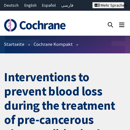
Deutsch
English
Español
فارسی
Mehr Sprachen
Français
Русский
Hrvatski
Bahasa Malaysia
ไทย
繁體中文
简体中文
Close search ✖
Filter
Startseite
Cochrane Kompakt
Interventions to
prevent blood loss
during the treatment
of pre-cancerous