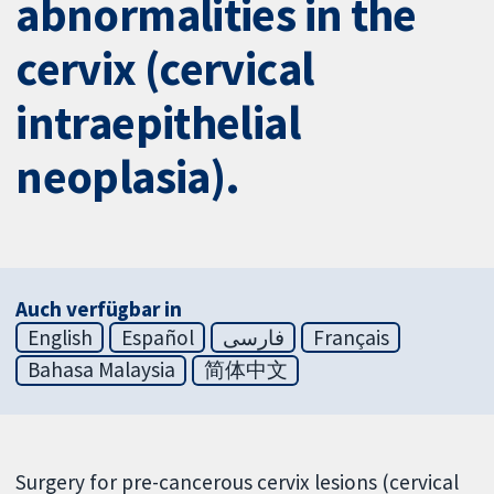
abnormalities in the
cervix (cervical
intraepithelial
neoplasia).
Auch verfügbar in
English
Español
فارسی
Français
Bahasa Malaysia
简体中文
Surgery for pre-cancerous cervix lesions (cervical