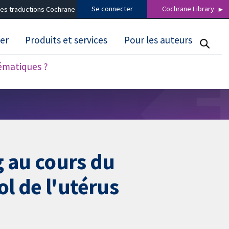
Se connecter
Cochrane Library
es traductions Cochrane
er
Produits et services
Pour les auteurs
tématiques ?
g au cours du
l de l'utérus