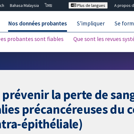
ch
Bahasa Malaysia
ไทย
Plus de langues
A propos d
Nos données probantes
S'impliquer
Se form
es probantes sont fiables
Que sont les revues sys
Fermer la recherche ✖
 prévenir la perte de san
ies précancéreuses du co
ntra-épithéliale)