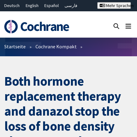
Deutsch
English
Español
فارسی
Mehr Sprachen
Français
Русский
Hrvatski
Bahasa Malaysia
ไทย
繁體中文
简体中文
Close search ✖
Filter
Startseite
Cochrane Kompakt
Both hormone
replacement therapy
and danazol stop the
loss of bone density