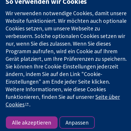
So verwenden wir Cookies
Square
Sie uns
Zuverlässige
London
Neuigkeiten
Wir verwenden notwendige Cookies, damit unsere
Evidenz
W1G0AN
Pressestelle
Website funktioniert. Wir möchten auch optionale
Informierte
Vereinigtes
Über uns
Cookies setzen, um unsere Webseite zu
Entscheidungen
Königreich
Stellenangebot
verbessern. Solche optionalen Cookies setzen wir
Bessere
Cochrane
nur, wenn Sie dies zulassen. Wenn Sie dieses
Gesundheit
Library
Programm aufrufen, wird ein Cookie auf Ihrem
Gerät platziert, um Ihre Präferenzen zu speichern.
Sie können Ihre Cookie-Einstellungen jederzeit
Die Cochrane Collaboration ist eine gemeinützige Organisation
(Nr. 1045921) und in England und in Wales als eine Gesellschaft
ändern, indem Sie auf den Link "Cookie-
mit beschränkter Haftung (Nr. 03044323) registriert.
Einstellungen" am Ende jeder Seite klicken.
Umsatzsteuer-Identifikationsnummer GB 718 2127 49.
Weitere Informationen, wie diese Cookies
funktionieren, finden Sie auf unserer
Seite über
Copyright © 2026 The Cochrane Collaboration
Cookies
.
Bedingungen für die Webseite
|
Haftungsausschluss
|
Datenschutz
|
Cookie-Richtlinien
|
Cookie-Einstellungen
Alle akzeptieren
Anpassen