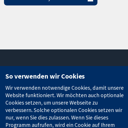
So verwenden wir Cookies
11-13 Cavendish
Kontaktieren
Square
Sie uns
Zuverlässige
Wir verwenden notwendige Cookies, damit unsere
London
Neuigkeiten
Evidenz
W1G0AN
Pressestelle
Website funktioniert. Wir möchten auch optionale
Informierte
Vereinigtes
Über uns
Cookies setzen, um unsere Webseite zu
Entscheidungen
Königreich
Stellenangebot
verbessern. Solche optionalen Cookies setzen wir
Bessere
Cochrane
nur, wenn Sie dies zulassen. Wenn Sie dieses
Gesundheit
Library
Programm aufrufen, wird ein Cookie auf Ihrem