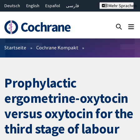
Deutsch
English
Español
فارسی
Mehr Sprachen
Français
Русский
Hrvatski
Bahasa Malaysia
ไทย
繁體中文
简体中文
Close search ✖
Filter
Startseite
Cochrane Kompakt
Prophylactic
ergometrine-oxytocin
versus oxytocin for the
third stage of labour