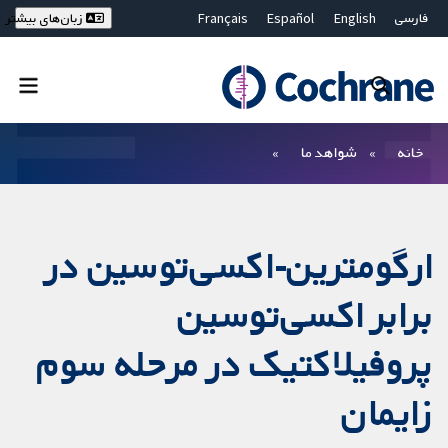
فارسی
English
Español
Français
زبان‌های بیشتر
Deutsch
Hrvatski
Русский
简体中文
繁體中文
ไทย
Bahasa Malaysia
بستن جستجو ✖
فیلترها
خانه
شواهد ما
ارگومترین-اکسی‌توسین در
برابر اکسی‌توسین
پروفیلاکتیک در مرحله سوم
زایمان