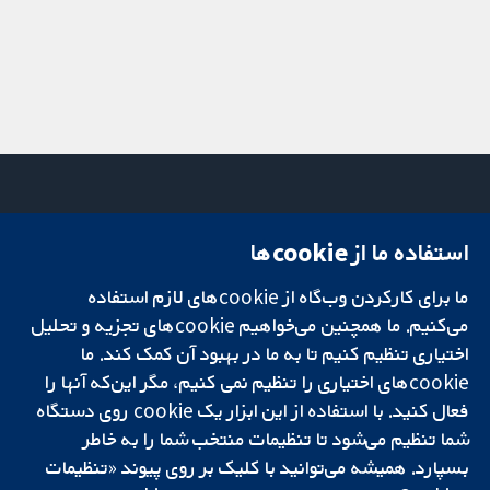
استفاده ما از cookie‌ها
میدان کاوندیش
تماس با ما
۱۳-۱۱
اخبار
ما برای کارکردن وب‌گاه از cookie‌های لازم استفاده
تحقیقات قابل
لندن
دفتر رسانه‌ای
اعتماد.
می‌کنیم. ما همچنین می‌خواهیم cookie‌های تجزیه و تحلیل
W1G 0AN
درباره ما
تصمیم‌گیری آگاهانه.
بریتانیا
فرصت‌های
اختیاری تنظیم کنیم تا به ما در بهبود آن کمک کند. ما
سلامت بهتر.
شغلی
cookie‌های اختیاری را تنظیم نمی کنیم، مگر این‌که آنها را
Cochrane
فعال کنید. با استفاده از این ابزار یک cookie‌ روی دستگاه
Library
شما تنظیم می‌شود تا تنظیمات منتخب شما را به خاطر
بسپارد. همیشه می‌توانید با کلیک بر روی پیوند «تنظیمات