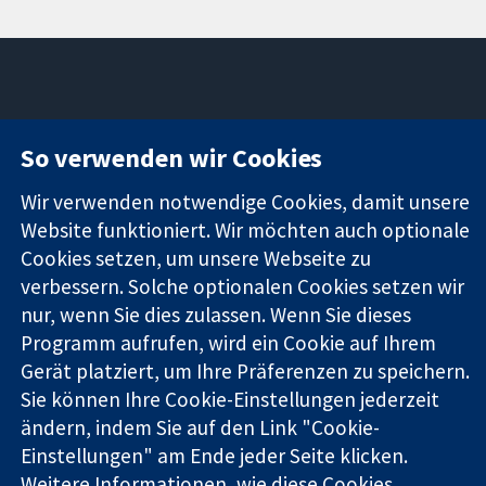
11-13 Cavendish
Kontaktieren
So verwenden wir Cookies
Square
Sie uns
Zuverlässige
London
Neuigkeiten
Wir verwenden notwendige Cookies, damit unsere
Evidenz
W1G0AN
Pressestelle
Informierte
Website funktioniert. Wir möchten auch optionale
Vereinigtes
Über uns
Entscheidungen
Königreich
Stellenangebot
Cookies setzen, um unsere Webseite zu
Bessere
Cochrane
verbessern. Solche optionalen Cookies setzen wir
Gesundheit
Library
nur, wenn Sie dies zulassen. Wenn Sie dieses
Programm aufrufen, wird ein Cookie auf Ihrem
Gerät platziert, um Ihre Präferenzen zu speichern.
Die Cochrane Collaboration ist eine gemeinützige Organisation
Sie können Ihre Cookie-Einstellungen jederzeit
(Nr. 1045921) und in England und in Wales als eine Gesellschaft
ändern, indem Sie auf den Link "Cookie-
mit beschränkter Haftung (Nr. 03044323) registriert.
Einstellungen" am Ende jeder Seite klicken.
Umsatzsteuer-Identifikationsnummer GB 718 2127 49.
Weitere Informationen, wie diese Cookies