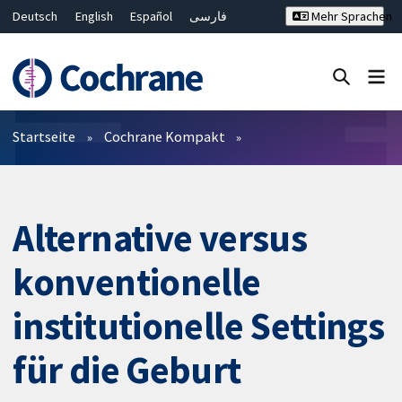
Deutsch
English
Español
فارسی
Mehr Sprachen
Français
Русский
Hrvatski
Bahasa Malaysia
ไทย
繁體中文
简体中文
Close search ✖
Filter
Startseite
Cochrane Kompakt
Alternative versus
konventionelle
institutionelle Settings
für die Geburt