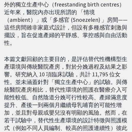
外的獨立生產中心（freestanding birth centres）
近年來，醫院內亦出現所謂的 「情境
（ambient）」或「多感官 (Snoezelen) 」房間——
這些房間雖非家庭式設計，但設有多種感官刺激與
擺設，旨在促進產婦的平靜感、掌控感與自由活動
性。
本篇文獻回顧的主要目的，是評估替代性機構型生
產環境與傳統醫院產房，對於分娩過程及結果之影
響。研究納入 10 項臨床試驗，共計 11,795 位女
性。並未涵蓋針對「獨立生產中心」的試驗。與傳
統醫院產房相比，替代性環境的照護在醫療介入可
能性較低、自然陰道分娩可行性較高、產婦滿意度
提升、產後一到兩個月繼續母乳哺育的可能性增
加，並且對母親或嬰兒沒有明顯的風險。然而，在
若干試驗中，替代性生產環境的設計特徵與照護模
式（例如不同人員編制、較高的照護連續性）彼此