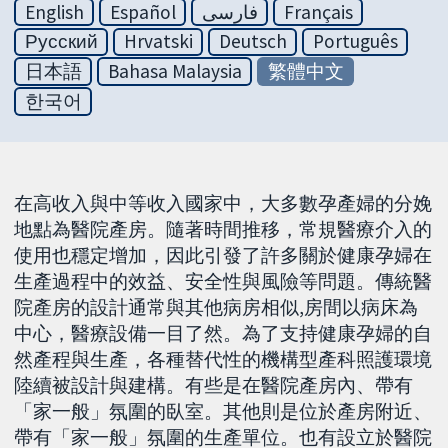
English
Español
فارسی
Français
Русский
Hrvatski
Deutsch
Português
日本語
Bahasa Malaysia
繁體中文
한국어
在高收入與中等收入國家中，大多數孕產婦的分娩
地點為醫院產房。隨著時間推移，常規醫療介入的
使用也穩定增加，因此引發了許多關於健康孕婦在
生產過程中的效益、安全性與風險等問題。傳統醫
院產房的設計通常與其他病房相似,房間以病床為
中心，醫療設備一目了然。為了支持健康孕婦的自
然產程與生產，各種替代性的機構型產科照護環境
陸續被設計與建構。有些是在醫院產房內、帶有
「家一般」氛圍的臥室。其他則是位於產房附近、
帶有「家一般」氛圍的生產單位。也有設立於醫院