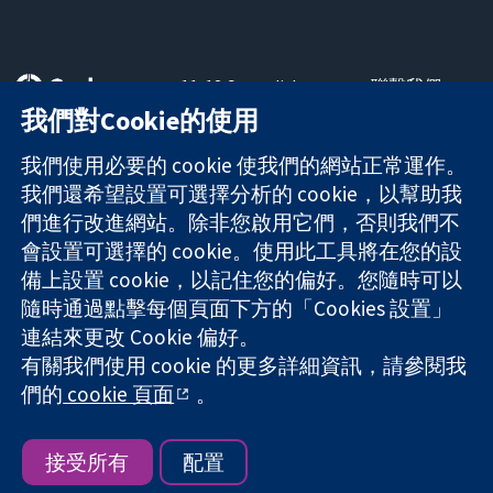
11-13 Cavendish
聯繫我們
Square
新聞
我們對Cookie的使用
可信任實證
London
新聞部
知情決定
W1G 0AN
關於我們
我們使用必要的 cookie 使我們的網站正常運作。
更完善的健康照
United Kingdom
工作機會
我們還希望設置可選擇分析的 cookie，以幫助我
護
Cochrane
們進行改進網站。除非您啟用它們，否則我們不
Library
會設置可選擇的 cookie。使用此工具將在您的設
備上設置 cookie，以記住您的偏好。您隨時可以
隨時通過點擊每個頁面下方的「Cookies 設置」
The Cochrane Collaboration is a charity (no. 1045921) and a
連結來更改 Cookie 偏好。
company limited by guarantee (no. 03044323) registered in
有關我們使用 cookie 的更多詳細資訊，請參閱我
England & Wales. VAT registration number GB 718 2127 49.
們的
cookie 頁面
。
版權所有 © 2026 The Cochrane Collaboration
網站條款與條件
|
免責聲明
|
隱私權
|
Cookie 政策
|
Cookie 設定
接受所有
配置