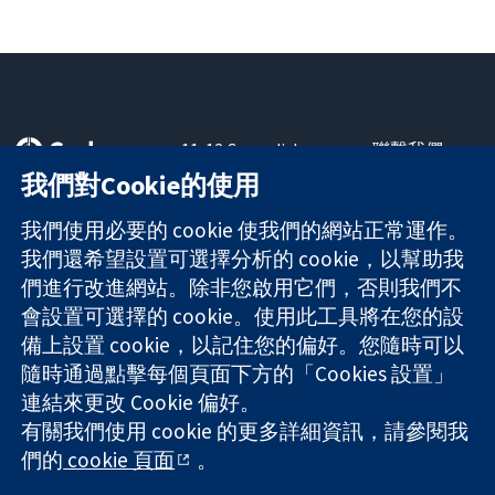
11-13 Cavendish
聯繫我們
Square
新聞
我們對Cookie的使用
可信任實證
London
新聞部
知情決定
W1G 0AN
關於我們
我們使用必要的 cookie 使我們的網站正常運作。
更完善的健康照
United Kingdom
工作機會
我們還希望設置可選擇分析的 cookie，以幫助我
護
Cochrane
們進行改進網站。除非您啟用它們，否則我們不
Library
會設置可選擇的 cookie。使用此工具將在您的設
備上設置 cookie，以記住您的偏好。您隨時可以
隨時通過點擊每個頁面下方的「Cookies 設置」
The Cochrane Collaboration is a charity (no. 1045921) and a
連結來更改 Cookie 偏好。
company limited by guarantee (no. 03044323) registered in
England & Wales. VAT registration number GB 718 2127 49.
有關我們使用 cookie 的更多詳細資訊，請參閱我
們的
cookie 頁面
。
版權所有 © 2026 The Cochrane Collaboration