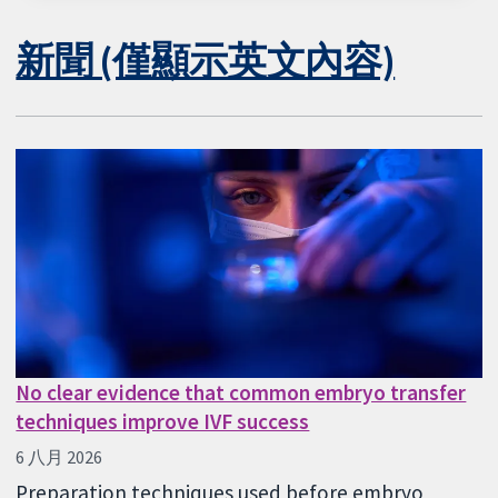
新聞 (僅顯示英文內容)
No clear evidence that common embryo transfer
techniques improve IVF success
6 八月 2026
Preparation techniques used before embryo