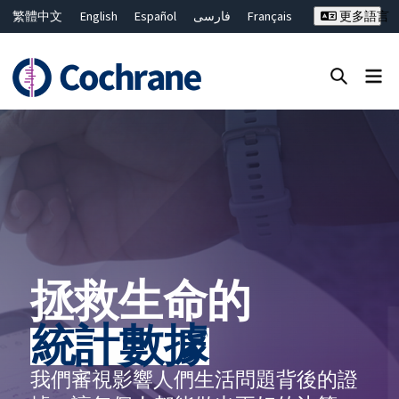
繁體中文
English
Español
فارسی
Français
更多語言
Русский
Hrvatski
Deutsch
Bahasa Malaysia
ไทย
简体中文
關閉搜尋 ✖
篩選條件
拯救生命的
統計數據
我們審視影響人們生活問題背後的證