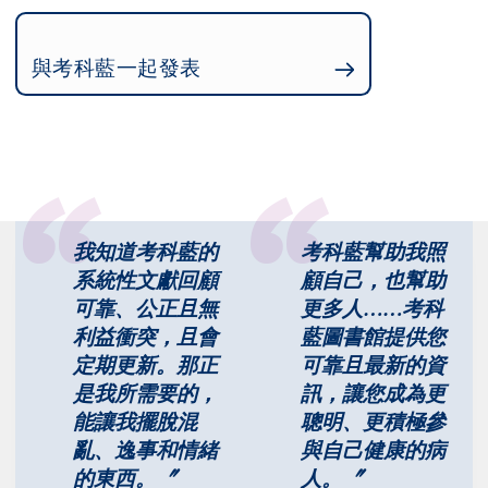
與考科藍一起發表
我知道考科藍的
考科藍幫助我照
系統性文獻回顧
顧自己，也幫助
可靠、公正且無
更多人……考科
利益衝突，且會
藍圖書館提供您
定期更新。那正
可靠且最新的資
是我所需要的，
訊，讓您成為更
能讓我擺脫混
聰明、更積極參
亂、逸事和情緒
與自己健康的病
的東西。〞
人。〞