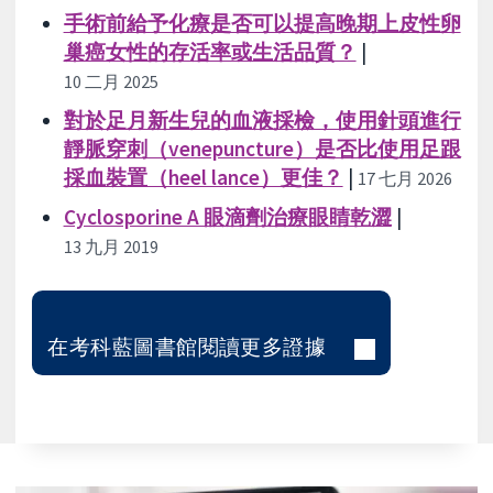
手術前給予化療是否可以提高晚期上皮性卵
巢癌女性的存活率或生活品質？
|
10 二月 2025
對於足月新生兒的血液採檢，使用針頭進行
靜脈穿刺（venepuncture）是否比使用足跟
採血裝置（heel lance）更佳？
|
17 七月 2026
Cyclosporine A 眼滴劑治療眼睛乾澀
|
13 九月 2019
在考科藍圖書館閱讀更多證據