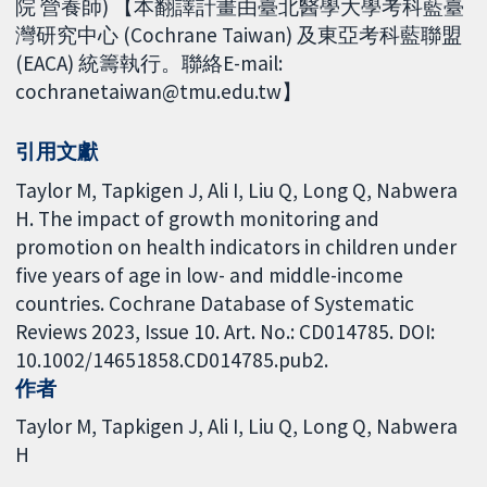
院 營養師) 【本翻譯計畫由臺北醫學大學考科藍臺
灣研究中心 (Cochrane Taiwan) 及東亞考科藍聯盟
(EACA) 統籌執行。聯絡E-mail:
cochranetaiwan@tmu.edu.tw】
引用文獻
Taylor M, Tapkigen J, Ali I, Liu Q, Long Q, Nabwera
H. The impact of growth monitoring and
promotion on health indicators in children under
five years of age in low- and middle-income
countries. Cochrane Database of Systematic
Reviews 2023, Issue 10. Art. No.: CD014785. DOI:
10.1002/14651858.CD014785.pub2.
作者
Taylor M
Tapkigen J
Ali I
Liu Q
Long Q
Nabwera
H