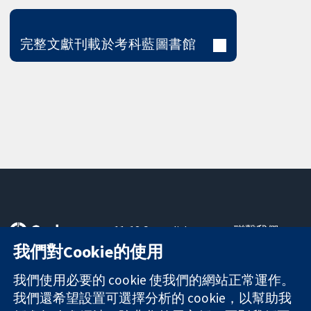
完整文獻刊載於考科藍圖書館
11-13 Cavendish
聯繫我們
Square
新聞
我們對Cookie的使用
可信任實證
London
新聞部
知情決定
W1G 0AN
關於我們
我們使用必要的 cookie 使我們的網站正常運作。
更完善的健康照
United Kingdom
工作機會
我們還希望設置可選擇分析的 cookie，以幫助我
護
Cochrane