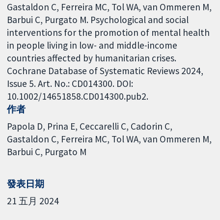
Gastaldon C, Ferreira MC, Tol WA, van Ommeren M,
Barbui C, Purgato M. Psychological and social
interventions for the promotion of mental health
in people living in low- and middle-income
countries affected by humanitarian crises.
Cochrane Database of Systematic Reviews 2024,
Issue 5. Art. No.: CD014300. DOI:
10.1002/14651858.CD014300.pub2.
作者
Papola D
Prina E
Ceccarelli C
Cadorin C
Gastaldon C
Ferreira MC
Tol WA
van Ommeren M
Barbui C
Purgato M
發表日期
21 五月 2024