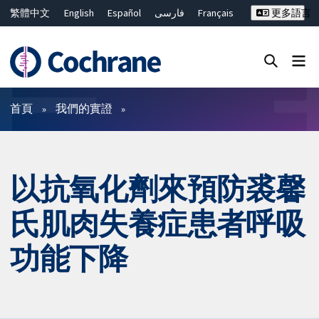
繁體中文
English
Español
فارسی
Français
更多語言
Русский
Hrvatski
Deutsch
Bahasa Malaysia
ไทย
简体中文
關閉搜尋 ✖
篩選條件
首頁
我們的實證
以抗氧化劑來預防裘馨
氏肌肉失養症患者呼吸
功能下降