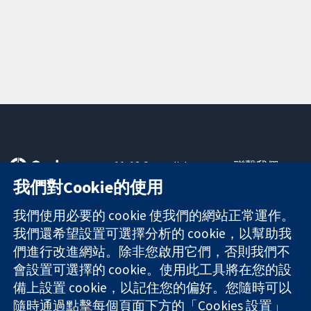
11-13 Cavendish
聯繫我們
Square
新聞
我們對Cookie的使用
可信任實證
London
新聞部
知情決定
W1G 0AN
關於我們
我們使用必要的 cookie 使我們的網站正常運作。
更完善的健康照
United Kingdom
工作機會
我們還希望設置可選擇分析的 cookie，以幫助我
護
Cochrane
們進行改進網站。除非您啟用它們，否則我們不
Library
會設置可選擇的 cookie。使用此工具將在您的設
備上設置 cookie，以記住您的偏好。您隨時可以
隨時通過點擊每個頁面下方的「Cookies 設置」
The Cochrane Collaboration is a charity (no. 1045921) and a