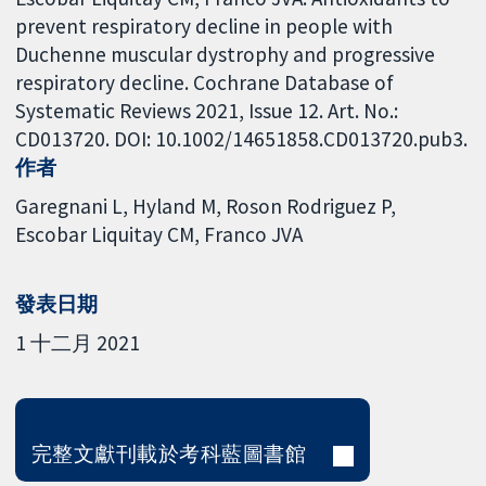
prevent respiratory decline in people with
Duchenne muscular dystrophy and progressive
respiratory decline. Cochrane Database of
Systematic Reviews 2021, Issue 12. Art. No.:
CD013720. DOI: 10.1002/14651858.CD013720.pub3.
作者
Garegnani L
Hyland M
Roson Rodriguez P
Escobar Liquitay CM
Franco JVA
發表日期
1 十二月 2021
完整文獻刊載於考科藍圖書館