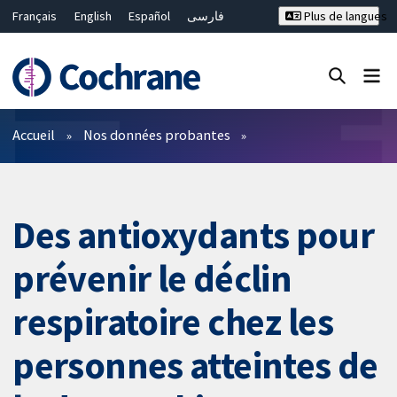
Français
English
Español
فارسی
Plus de langues
Русский
Hrvatski
Deutsch
Bahasa Malaysia
ไทย
繁體中文
简体中文
Fermer la recherche ✖
Filtres
Accueil
Nos données probantes
Des antioxydants pour
prévenir le déclin
respiratoire chez les
personnes atteintes de