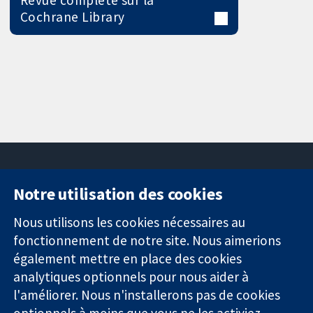
Cochrane Library
Notre utilisation des cookies
11-13 Cavendish
Contactez-
Square
nous
Nous utilisons les cookies nécessaires au
Des données
Londres
Actualités
fonctionnement de notre site. Nous aimerions
probantes.
W1G0AN
Service de
également mettre en place des cookies
Des décisions
Royaume-Uni
presse
analytiques optionnels pour nous aider à
éclairées.
Qui sommes-
l'améliorer. Nous n'installerons pas de cookies
Une meilleure
nous
santé.
optionnels à moins que vous ne les activiez.
Offres