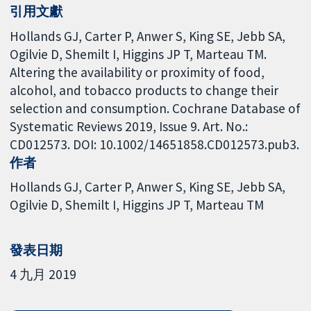
引用文獻
Hollands GJ, Carter P, Anwer S, King SE, Jebb SA,
Ogilvie D, Shemilt I, Higgins JP T, Marteau TM.
Altering the availability or proximity of food,
alcohol, and tobacco products to change their
selection and consumption. Cochrane Database of
Systematic Reviews 2019, Issue 9. Art. No.:
CD012573. DOI: 10.1002/14651858.CD012573.pub3.
作者
Hollands GJ
Carter P
Anwer S
King SE
Jebb SA
Ogilvie D
Shemilt I
Higgins JP T
Marteau TM
發表日期
4 九月 2019