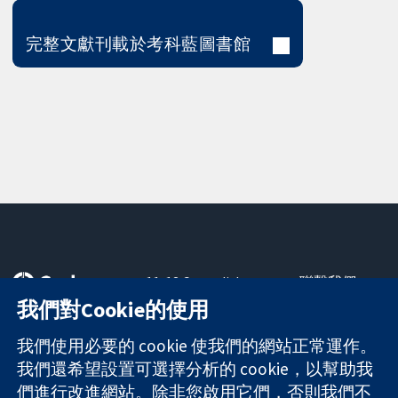
完整文獻刊載於考科藍圖書館
11-13 Cavendish
聯繫我們
Square
新聞
我們對Cookie的使用
可信任實證
London
新聞部
知情決定
W1G 0AN
關於我們
我們使用必要的 cookie 使我們的網站正常運作。
更完善的健康照
United Kingdom
工作機會
我們還希望設置可選擇分析的 cookie，以幫助我
護
Cochrane
們進行改進網站。除非您啟用它們，否則我們不