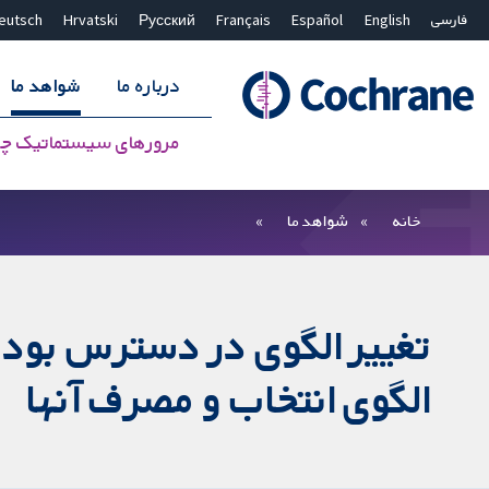
فارسی
English
Español
Français
Русский
Hrvatski
eutsch
درباره ما
شواهد ما
مرورهای سیستماتیک چ
بستن جستجو ✖
فیلترها
خانه
شواهد ما
تغییر الگوی در دسترس بودن 
الگوی انتخاب و مصرف آنها