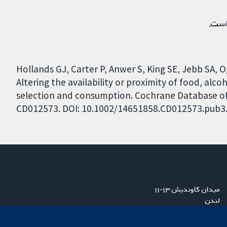
است.
Hollands GJ, Carter P, Anwer S, King SE, Jebb SA, Og
Altering the availability or proximity of food, alc
selection and consumption. Cochrane Database of S
CD012573. DOI: 10.1002/14651858.CD012573.pub3
میدان کاوندیش ۱۳-۱۱
لندن
W1G 0AN
بریتانیا