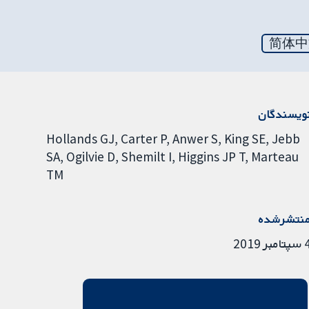
简体中
ویسندگان
Hollands GJ
Carter P
Anwer S
King SE
Jebb
SA
Ogilvie D
Shemilt I
Higgins JP T
Marteau
TM
نتشرشده
امبر 2019