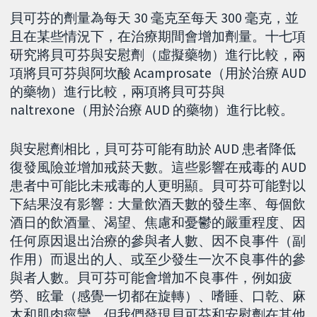
貝可芬的劑量為每天 30 毫克至每天 300 毫克，並
且在某些情況下，在治療期間會增加劑量。十七項
研究將貝可芬與安慰劑（虛擬藥物）進行比較，兩
項將貝可芬與阿坎酸 Acamprosate（用於治療 AUD
的藥物）進行比較，兩項將貝可芬與
naltrexone（用於治療 AUD 的藥物）進行比較。
與安慰劑相比，貝可芬可能有助於 AUD 患者降低
復發風險並增加戒菸天數。這些影響在戒毒的 AUD
患者中可能比未戒毒的人更明顯。貝可芬可能對以
下結果沒有影響：大量飲酒天數的發生率、每個飲
酒日的飲酒量、渴望、焦慮和憂鬱的嚴重程度、因
任何原因退出治療的參與者人數、因不良事件（副
作用）而退出的人、或至少發生一次不良事件的參
與者人數。貝可芬可能會增加不良事件，例如疲
勞、眩暈（感覺一切都在旋轉）、嗜睡、口乾、麻
木和肌肉痙攣，但我們發現貝可芬和安慰劑在其他