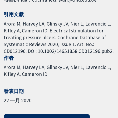
引用文獻
Arora M, Harvey LA, Glinsky JV, Nier L, Lavrencic L,
Kifley A, Cameron ID. Electrical stimulation for
treating pressure ulcers. Cochrane Database of
Systematic Reviews 2020, Issue 1. Art. No.:
CD012196. DOI: 10.1002/14651858.CD012196.pub2.
作者
Arora M
Harvey LA
Glinsky JV
Nier L
Lavrencic L
Kifley A
Cameron ID
發表日期
22 一月 2020