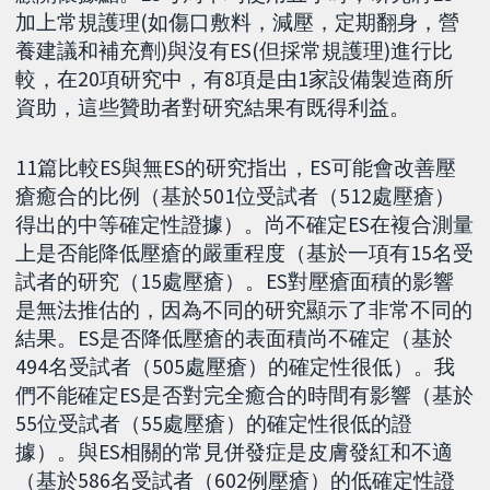
加上常規護理(如傷口敷料，減壓，定期翻身，營
養建議和補充劑)與沒有ES(但採常規護理)進行比
較，在20項研究中，有8項是由1家設備製造商所
資助，這些贊助者對研究結果有既得利益。
11篇比較ES與無ES的研究指出，ES可能會改善壓
瘡癒合的比例（基於501位受試者（512處壓瘡）
得出的中等確定性證據）。尚不確定ES在複合測量
上是否能降低壓瘡的嚴重程度（基於一項有15名受
試者的研究（15處壓瘡）。ES對壓瘡面積的影響
是無法推估的，因為不同的研究顯示了非常不同的
結果。ES是否降低壓瘡的表面積尚不確定（基於
494名受試者（505處壓瘡）的確定性很低）。我
們不能確定ES是否對完全癒合的時間有影響（基於
55位受試者（55處壓瘡）的確定性很低的證
據）。與ES相關的常見併發症是皮膚發紅和不適
（基於586名受試者（602例壓瘡）的低確定性證