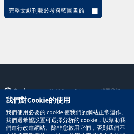
完整文獻刊載於考科藍圖書館
11-13 Cavendish
聯繫我們
Square
新聞
我們對Cookie的使用
可信任實證
London
新聞部
知情決定
W1G 0AN
關於我們
我們使用必要的 cookie 使我們的網站正常運作。
更完善的健康照
United Kingdom
工作機會
我們還希望設置可選擇分析的 cookie，以幫助我
護
Cochrane
們進行改進網站。除非您啟用它們，否則我們不
Library