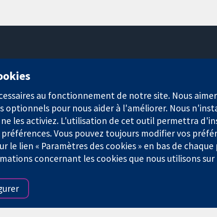
11-13 Cavendish Square
cookies
Londres
W1G0AN
nécessaires au fonctionnement de notre site. Nous aim
Royaume-Uni
s optionnels pour nous aider à l'améliorer. Nous n'inst
e les activiez. L'utilisation de cet outil permettra d'in
 préférences. Vous pouvez toujours modifier vos préfé
r le lien « Paramètres des cookies » en bas de chaque
rmations concernant les cookies que nous utilisons su
921) et une société à responsabilité limitée par garantie (n° 0304
gurer
Conditions Générales
|
Mentions légales
|
Politique de confid