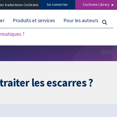
Se connecter
Cochrane Library
es traductions Cochrane
er
Produits et services
Pour les auteurs
tématiques ?
traiter les escarres ?