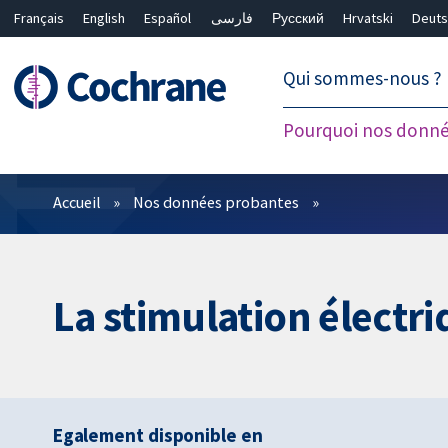
Français
English
Español
فارسی
Русский
Hrvatski
Deuts
繁體中文
简体中文
Qui sommes-nous ?
Pourquoi nos donné
Filtres
Accueil
Nos données probantes
La stimulation électriq
Egalement disponible en