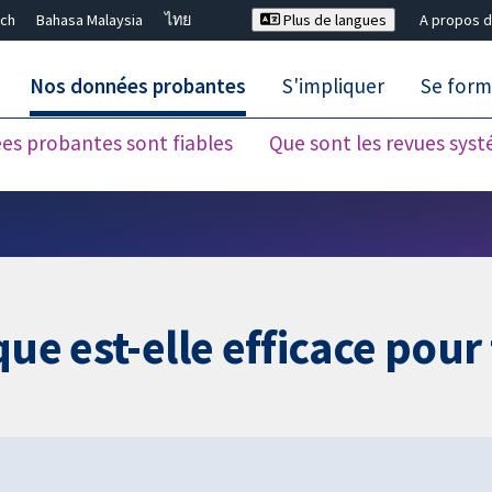
ch
Bahasa Malaysia
ไทย
Plus de langues
A propos d
Nos données probantes
S'impliquer
Se form
es probantes sont fiables
Que sont les revues sys
Fermer la recherche ✖
ue est-elle efficace pour 