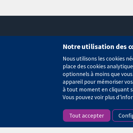
Notre utilisation des 
Nous utilisons les cookies 
Des données probantes.
place des cookies analytique
Des décisions éclairées.
Une meilleure santé.
optionnels à moins que vous n
appareil pour mémoriser vos
à tout moment en cliquant su
Vous pouvez voir plus d'info
La Collaboration Cochrane est une association caritative (n° 1045
TVA : GB 718 2127 49.
Tout accepter
Confi
Copyright © 2026 The Cochrane Collaboration