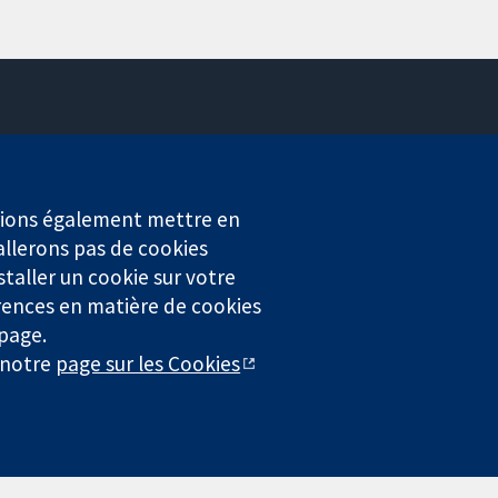
Contactez-nous
Actualités
Service de presse
erions également mettre en
Qui sommes-nous
allerons pas de cookies
Offres d'emploi
staller un cookie sur votre
Cochrane Library
rences en matière de cookies
 page.
r notre
page sur les Cookies
4323) enregistrée en Angleterre et au Pays de Galles. Numéro de
entialité
|
Politique d'usage des cookies
|
Paramètres des cookies