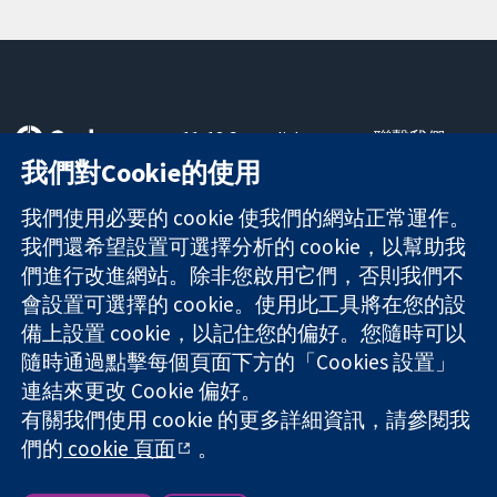
11-13 Cavendish
聯繫我們
Square
新聞
我們對Cookie的使用
可信任實證
London
新聞部
知情決定
W1G 0AN
關於我們
我們使用必要的 cookie 使我們的網站正常運作。
更完善的健康照
United Kingdom
工作機會
我們還希望設置可選擇分析的 cookie，以幫助我
護
Cochrane
們進行改進網站。除非您啟用它們，否則我們不
Library
會設置可選擇的 cookie。使用此工具將在您的設
備上設置 cookie，以記住您的偏好。您隨時可以
隨時通過點擊每個頁面下方的「Cookies 設置」
The Cochrane Collaboration is a charity (no. 1045921) and a
連結來更改 Cookie 偏好。
company limited by guarantee (no. 03044323) registered in
有關我們使用 cookie 的更多詳細資訊，請參閱我
England & Wales. VAT registration number GB 718 2127 49.
們的
cookie 頁面
。
版權所有 © 2026 The Cochrane Collaboration
網站條款與條件
|
免責聲明
|
隱私權
|
Cookie 政策
|
Cookie 設定