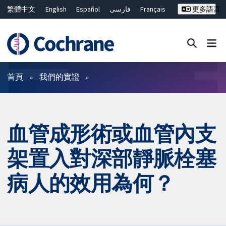
繁體中文
English
Español
فارسی
Français
更多語言
Русский
Hrvatski
Deutsch
Bahasa Malaysia
ไทย
简体中文
關閉搜尋 ✖
篩選條件
首頁
我們的實證
血管成形術或血管內支
架置入對深部靜脈栓塞
病人的效用為何？