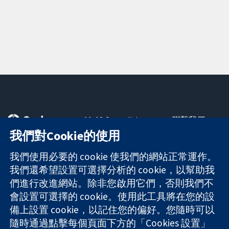
11-13 Cavendish
聯繫我們
Square
新聞
我們對Cookie的使用
可信任實證
London
新聞部
知情決定
W1G 0AN
關於我們
我們使用必要的 cookie 使我們的網站正常運作。
更完善的健康照
United Kingdom
工作機會
我們還希望設置可選擇分析的 cookie，以幫助我
護
Cochrane
們進行改進網站。除非您啟用它們，否則我們不
Library
會設置可選擇的 cookie。使用此工具將在您的設
備上設置 cookie，以記住您的偏好。您隨時可以
隨時通過點擊每個頁面下方的「Cookies 設置」
The Cochrane Collaboration is a charity (no. 1045921) and a