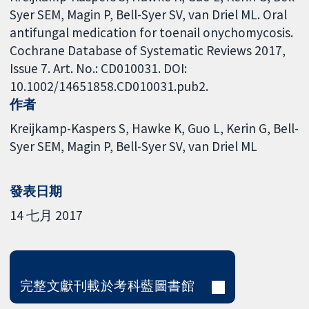
Syer SEM, Magin P, Bell-Syer SV, van Driel ML. Oral
antifungal medication for toenail onychomycosis.
Cochrane Database of Systematic Reviews 2017,
Issue 7. Art. No.: CD010031. DOI:
10.1002/14651858.CD010031.pub2.
作者
Kreijkamp-Kaspers S
Hawke K
Guo L
Kerin G
Bell-
Syer SEM
Magin P
Bell-Syer SV
van Driel ML
發表日期
14 七月 2017
完整文獻刊載於考科藍圖書館