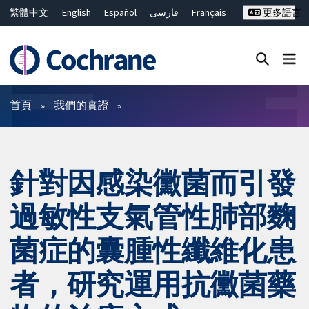
繁體中文
English
Español
فارسی
Français
更多語言
Русский
Hrvatski
Deutsch
Bahasa Malaysia
ไทย
简体中文
關閉搜尋 ✖
篩選條件
首頁
我們的實證
針對因感染黴菌而引發
過敏性支氣管性肺部麴
菌症的囊腫性纖維化患
者，研究運用抗黴菌藥