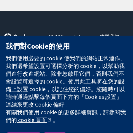
11-13 Cavendish
聯繫我們
Square
新聞
我們對Cookie的使用
可信任實證
London
新聞部
知情決定
W1G 0AN
關於我們
我們使用必要的 cookie 使我們的網站正常運作。
更完善的健康照
United Kingdom
工作機會
我們還希望設置可選擇分析的 cookie，以幫助我
護
Cochrane
們進行改進網站。除非您啟用它們，否則我們不
Library
會設置可選擇的 cookie。使用此工具將在您的設
備上設置 cookie，以記住您的偏好。您隨時可以
隨時通過點擊每個頁面下方的「Cookies 設置」
The Cochrane Collaboration is a charity (no. 1045921) and a
連結來更改 Cookie 偏好。
company limited by guarantee (no. 03044323) registered in
England & Wales. VAT registration number GB 718 2127 49.
有關我們使用 cookie 的更多詳細資訊，請參閱我
們的
cookie 頁面
。
版權所有 © 2026 The Cochrane Collaboration
網站條款與條件
|
免責聲明
|
隱私權
|
Cookie 政策
|
Cookie 設定