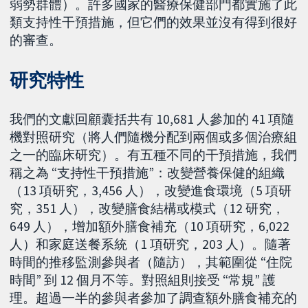
弱勢群體）。許多國家的醫療保健部門都實施了此
類支持性干預措施，但它們的效果並沒有得到很好
的審查。
研究特性
我們的文獻回顧囊括共有 10,681 人參加的 41 項隨
機對照研究（將人們隨機分配到兩個或多個治療組
之一的臨床研究）。有五種不同的干預措施，我們
稱之為 “支持性干預措施”：改變營養保健的組織
（13 項研究，3,456 人），改變進食環境（5 項研
究，351 人），改變膳食結構或模式（12 研究，
649 人），增加額外膳食補充（10 項研究，6,022
人）和家庭送餐系統（1 項研究，203 人）。隨著
時間的推移監測參與者（隨訪），其範圍從 “住院
時間” 到 12 個月不等。對照組則接受 “常規” 護
理。超過一半的參與者參加了調查額外膳食補充的