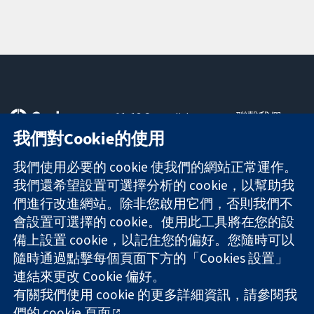
11-13 Cavendish
聯繫我們
Square
新聞
我們對Cookie的使用
可信任實證
London
新聞部
知情決定
W1G 0AN
關於我們
我們使用必要的 cookie 使我們的網站正常運作。
更完善的健康照
United Kingdom
工作機會
我們還希望設置可選擇分析的 cookie，以幫助我
護
Cochrane
們進行改進網站。除非您啟用它們，否則我們不
Library
會設置可選擇的 cookie。使用此工具將在您的設
備上設置 cookie，以記住您的偏好。您隨時可以
隨時通過點擊每個頁面下方的「Cookies 設置」
The Cochrane Collaboration is a charity (no. 1045921) and a
連結來更改 Cookie 偏好。
company limited by guarantee (no. 03044323) registered in
有關我們使用 cookie 的更多詳細資訊，請參閱我
England & Wales. VAT registration number GB 718 2127 49.
們的
cookie 頁面
。