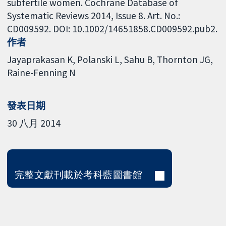
subfertile women. Cochrane Database of
Systematic Reviews 2014, Issue 8. Art. No.:
CD009592. DOI: 10.1002/14651858.CD009592.pub2.
作者
Jayaprakasan K
Polanski L
Sahu B
Thornton JG
Raine-Fenning N
發表日期
30 八月 2014
完整文獻刊載於考科藍圖書館