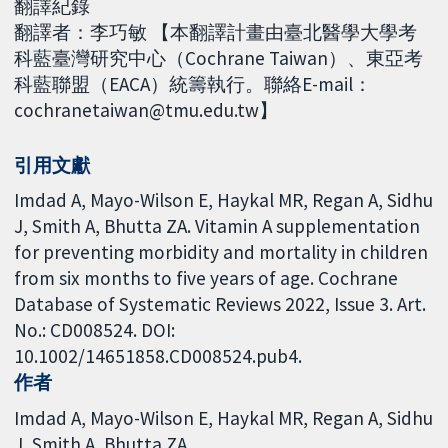
翻譯紀錄
翻譯者：李巧敏 【本翻譯計畫由臺北醫學大學考
科藍臺灣研究中心（Cochrane Taiwan）、東亞考
科藍聯盟（EACA）統籌執行。聯絡E-mail：
cochranetaiwan@tmu.edu.tw】
引用文獻
Imdad A, Mayo-Wilson E, Haykal MR, Regan A, Sidhu
J, Smith A, Bhutta ZA. Vitamin A supplementation
for preventing morbidity and mortality in children
from six months to five years of age. Cochrane
Database of Systematic Reviews 2022, Issue 3. Art.
No.: CD008524. DOI:
10.1002/14651858.CD008524.pub4.
作者
Imdad A
Mayo-Wilson E
Haykal MR
Regan A
Sidhu
J
Smith A
Bhutta ZA