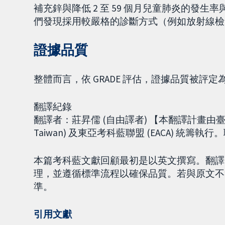
補充鋅與降低 2 至 59 個月兒童肺炎的發
們發現採用較嚴格的診斷方式（例如放射線檢
證據品質
整體而言，依 GRADE 評估，證據品質被評定
翻譯紀錄
翻譯者：莊昇儒 (自由譯者) 【本翻譯計畫由臺北
Taiwan) 及東亞考科藍聯盟 (EACA) 統籌執行。聯絡E
本篇考科藍文獻回顧最初是以英文撰寫。翻譯
理，並遵循標準流程以確保品質。若與原文不
準。
引用文獻