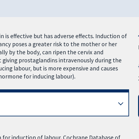
 is effective but has adverse effects. Induction of
cy poses a greater risk to the mother or her
lly by the body, can ripen the cervix and
t giving prostaglandins intravenously during the
ducing labour, but is more expensive and causes
hormone for inducing labour).
n for induction of labour. Cochrane Database of