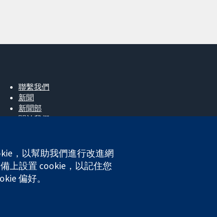
聯繫我們
新聞
新聞部
關於我們
工作機會
Cochrane Library
okie，以幫助我們進行改進網
上設置 cookie，以記住您
ales. VAT registration number GB 718 2127 49.
kie 偏好。
網站條款與條件
|
免責聲明
|
隱私權
|
Cookie 政策
|
Cookie 設定