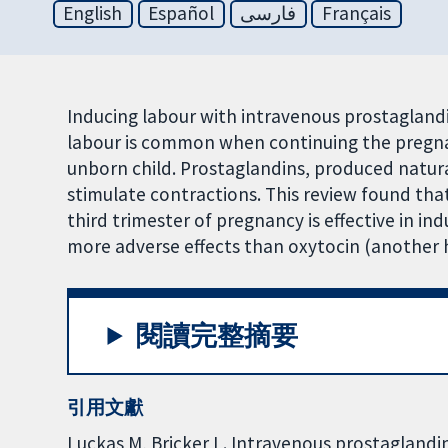
English
Español
فارسی
Français
Inducing labour with intravenous prostaglandin
labour is common when continuing the pregnan
unborn child. Prostaglandins, produced natura
stimulate contractions. This review found tha
third trimester of pregnancy is effective in in
more adverse effects than oxytocin (another 
閱讀完整摘要
引用文獻
Luckas M, Bricker L. Intravenous prostaglandi