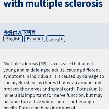
with multiple sclerosis
亦提供以下語言
English
Español
فارسی
Multiple sclerosis (MS) is a disease that affects
young and middle-aged adults, causing different
symptoms in individuals. It is caused by damage to
the myelin sheaths (fibres that wrap around and
protect the nerves and spinal cord). Potassium (a
mineral) is important for nerve function, but may
become too active when there is not enough
myelin. Potassium blocking drugs (4-