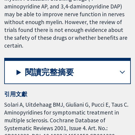
aminopyridine AP, and 3,4-daminopyridine DAP)
may be able to improve nerve function in nerves
without enough myelin. However, the review of
trials found there is not enough evidence about
the safety of these drugs or whether benefits are
certain.
閱讀完整摘要
引用文獻
Solari A, Uitdehaag BMJ, Giuliani G, Pucci E, Taus C.
Aminopyridines for symptomatic treatment in
multiple sclerosis. Cochrane Database of
Systematic Reviews 2001, Issue 4. Art. No.: