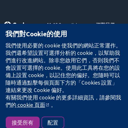
11-13 Cavendish
聯繫我們
Square
新聞
我們對Cookie的使用
可信任實證
London
新聞部
知情決定
W1G 0AN
關於我們
我們使用必要的 cookie 使我們的網站正常運作。
更完善的健康照
United Kingdom
工作機會
我們還希望設置可選擇分析的 cookie，以幫助我
護
Cochrane
們進行改進網站。除非您啟用它們，否則我們不
Library
會設置可選擇的 cookie。使用此工具將在您的設
備上設置 cookie，以記住您的偏好。您隨時可以
隨時通過點擊每個頁面下方的「Cookies 設置」
The Cochrane Collaboration is a charity (no. 1045921) and a
連結來更改 Cookie 偏好。
company limited by guarantee (no. 03044323) registered in
England & Wales. VAT registration number GB 718 2127 49.
有關我們使用 cookie 的更多詳細資訊，請參閱我
們的
cookie 頁面
。
版權所有 © 2026 The Cochrane Collaboration
網站條款與條件
|
免責聲明
|
隱私權
|
Cookie 政策
|
Cookie 設定
接受所有
配置