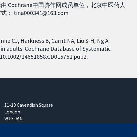
由 Cochrane中国协作网成员单位，北京中医药大
na000341@163.com
nne CJ, Harkness B, Carnt NA, Liu S-H, Ng A.
 in adults. Cochrane Database of Systematic
I: 10.1002/14651858.CD015751.pub2.
11-13 Cavendish Square
London
W1G 0AN
United Kingdom