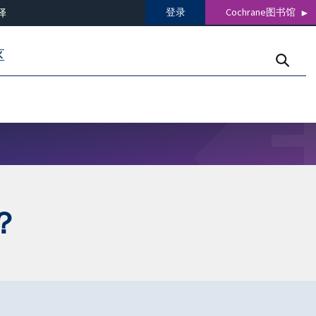
登录
Cochrane图书馆
译
区
？