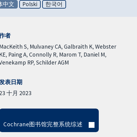
体中文
Polski
한국어
作者
MacKeith S
Mulvaney CA
Galbraith K
Webster
KE
Paing A
Connolly R
Marom T
Daniel M
Venekamp RP
Schilder AGM
发表日期
23 十月 2023
Cochrane图书馆完整系统综述