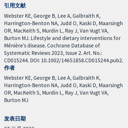
引用文献
Webster KE, George B, Lee A, Galbraith K,
Harrington-Benton NA, Judd O, Kaski D, Maarsingh
OR, MacKeith S, Murdin L, Ray J, Van Vugt VA,
Burton MJ. Lifestyle and dietary interventions for
Ménière’s disease. Cochrane Database of
Systematic Reviews 2023, Issue 2. Art. No.:
CD015244. DOI: 10.1002/14651858.CD015244.pub2.
作者
Webster KE
George B
Lee A
Galbraith K
Harrington-Benton NA
Judd O
Kaski D
Maarsingh
OR
MacKeith S
Murdin L
Ray J
Van Vugt VA
Burton MJ
发表日期