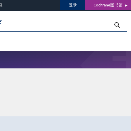
登录
Cochrane图书馆
译
区