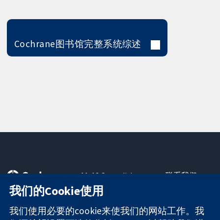
Cochrane图书馆完整系统综述
11-13 Cavendish
联系我们
Square
最新消息
我们的Cookie使用
可信任的证据
London
新闻办公室
知情决定
W1G 0AN
关于我们
我们使用必要的cookie来使我们的网站工作。我
更完善的医疗健
United Kingdom
工作机会