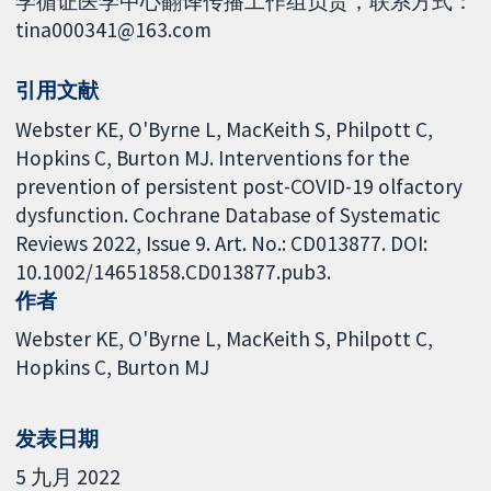
学循证医学中心翻译传播工作组负责，联系方式：
tina000341@163.com
引用文献
Webster KE, O'Byrne L, MacKeith S, Philpott C,
Hopkins C, Burton MJ. Interventions for the
prevention of persistent post-COVID-19 olfactory
dysfunction. Cochrane Database of Systematic
Reviews 2022, Issue 9. Art. No.: CD013877. DOI:
10.1002/14651858.CD013877.pub3.
作者
Webster KE
O'Byrne L
MacKeith S
Philpott C
Hopkins C
Burton MJ
发表日期
5 九月 2022