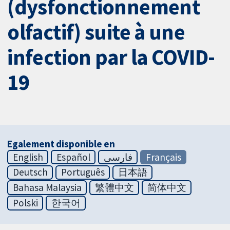
(dysfonctionnement
olfactif) suite à une
infection par la COVID-
19
Egalement disponible en
English
Español
فارسی
Français
Deutsch
Português
日本語
Bahasa Malaysia
繁體中文
简体中文
Polski
한국어