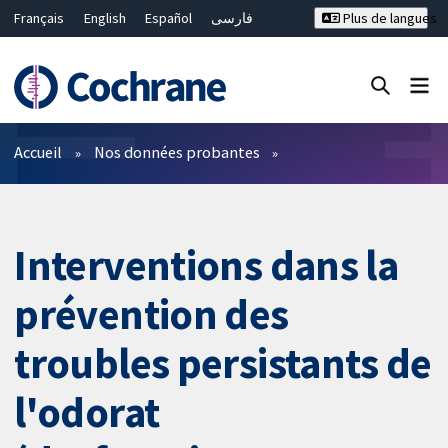
Français
English
Español
فارسی
Plus de langues
Русский
Hrvatski
Deutsch
Bahasa Malaysia
ไทย
繁體中文
简体中文
Fermer la recherche ✖
Filtres
Accueil
Nos données probantes
Interventions dans la
prévention des
troubles persistants de
l'odorat