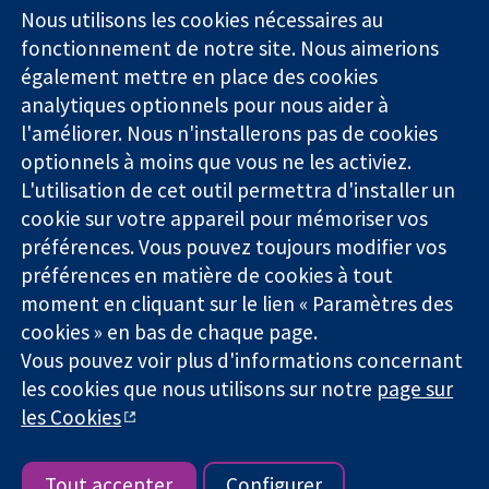
Square
nous
Nous utilisons les cookies nécessaires au
Des données
Londres
Actualités
fonctionnement de notre site. Nous aimerions
probantes.
W1G0AN
Service de
également mettre en place des cookies
Des décisions
Royaume-Uni
presse
analytiques optionnels pour nous aider à
éclairées.
Qui sommes-
l'améliorer. Nous n'installerons pas de cookies
Une meilleure
nous
santé.
optionnels à moins que vous ne les activiez.
Offres
d'emploi
L'utilisation de cet outil permettra d'installer un
Cochrane
cookie sur votre appareil pour mémoriser vos
Library
préférences. Vous pouvez toujours modifier vos
préférences en matière de cookies à tout
moment en cliquant sur le lien « Paramètres des
La Collaboration Cochrane est une association caritative (n°
cookies » en bas de chaque page.
1045921) et une société à responsabilité limitée par garantie (n°
Vous pouvez voir plus d'informations concernant
03044323) enregistrée en Angleterre et au Pays de Galles. Numéro
les cookies que nous utilisons sur notre
page sur
de TVA : GB 718 2127 49.
les Cookies
Copyright © 2026 The Cochrane Collaboration
Conditions Générales
|
Mentions légales
|
Politique de
confidentialité
|
Politique d'usage des cookies
|
Paramètres des
Tout accepter
Configurer