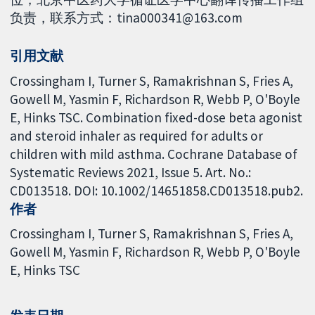
负责，联系方式：tina000341@163.com
引用文献
Crossingham I, Turner S, Ramakrishnan S, Fries A,
Gowell M, Yasmin F, Richardson R, Webb P, O'Boyle
E, Hinks TSC. Combination fixed-dose beta agonist
and steroid inhaler as required for adults or
children with mild asthma. Cochrane Database of
Systematic Reviews 2021, Issue 5. Art. No.:
CD013518. DOI: 10.1002/14651858.CD013518.pub2.
作者
Crossingham I
Turner S
Ramakrishnan S
Fries A
Gowell M
Yasmin F
Richardson R
Webb P
O'Boyle
E
Hinks TSC