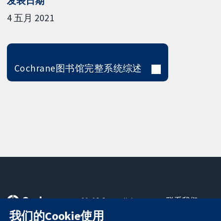
发表日期
4 五月 2021
Cochrane图书馆完整系统综述
11-13 Cavendish
联系我们
Square
最新消息
我们的Cookie使用
可信任的证据