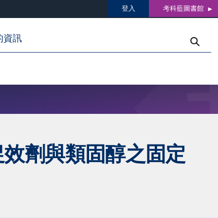
登入
考科藍圖書館
的資訊
促效劑與類固醇之固定