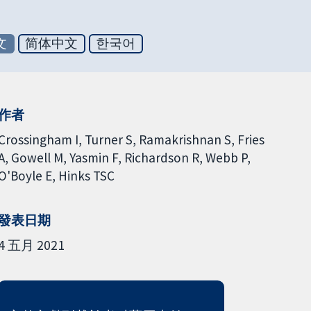
文
简体中文
한국어
作者
Crossingham I
Turner S
Ramakrishnan S
Fries
A
Gowell M
Yasmin F
Richardson R
Webb P
O'Boyle E
Hinks TSC
發表日期
4 五月 2021