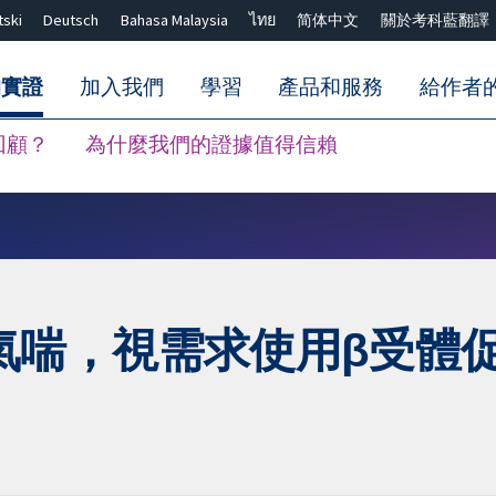
tski
Deutsch
Bahasa Malaysia
ไทย
简体中文
關於考科藍翻譯
的實證
加入我們
學習
產品和服務
給作者
回顧？
為什麼我們的證據值得信賴
關閉搜尋 ✖
氣喘，視需求使用β受體