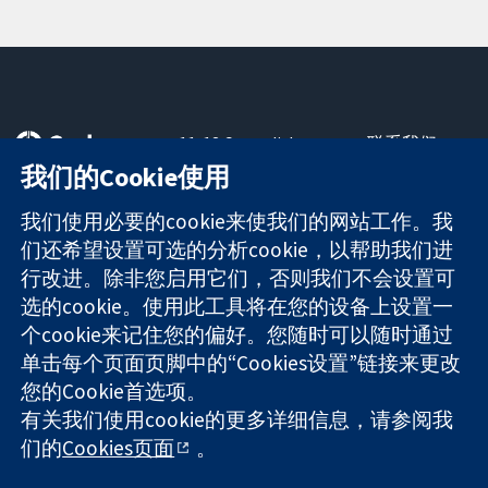
11-13 Cavendish
联系我们
Square
最新消息
我们的Cookie使用
可信任的证据
London
新闻办公室
知情决定
W1G 0AN
关于我们
我们使用必要的cookie来使我们的网站工作。我
更完善的医疗健
United Kingdom
工作机会
们还希望设置可选的分析cookie，以帮助我们进
康
Cochrane
行改进。除非您启用它们，否则我们不会设置可
Library
选的cookie。使用此工具将在您的设备上设置一
个cookie来记住您的偏好。您随时可以随时通过
单击每个页面页脚中的“Cookies设置”链接来更改
The Cochrane Collaboration is a charity (no. 1045921) and a
您的Cookie首选项。
company limited by guarantee (no. 03044323) registered in
有关我们使用cookie的更多详细信息，请参阅我
England & Wales. VAT registration number GB 718 2127 49.
们的
Cookies页面
。
版权所有：© 2026 Cochrane协作网
网站条款与条件
|
免责声明
|
隐私权
|
Cookie政策
|
Cookie设定