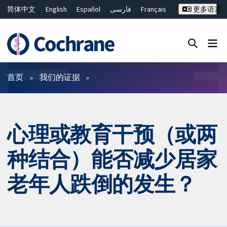
简体中文
English
Español
فارسی
Français
更多语言
Русский
Hrvatski
Deutsch
Bahasa Malaysia
ไทย
繁體中文
Close search ✖
过滤
首页
我们的证据
心理或教育干预（或两
种结合）能否减少居家
老年人跌倒的发生？