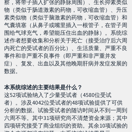
察，将带子插入扩张的静脉周围）、生长抑素类似
物（类似于肠道激素的药物，可收缩血管）、升压
素类似物（类似于脑激素的药物，可收缩血管）和
气囊填塞（从鼻子或嘴里插入一根管子，在管子周
围给气球充气，希望能压住出血的静脉）。系统综
述作者想要收集和分析关于死亡（接受治疗后六周
内死亡的受试者的百分比）、生活质量、严重不良
事件和非严重不良事件（即严重和非严重并发
症）、复发、出血以及其他晚期肝病并发症发展的
数据。
本系统综述的主要结果是什么？
这52项试验纳入了少量受试者（4580位受试
者）。涉及4042位受试者的48项试验提供了可供
分析的数据。试验受试者的随访时间从不到一周到
六周不等。其中31项研究尚不清楚资金来源；其中
四项研究接受了商业组织的资助。其余10项试验的