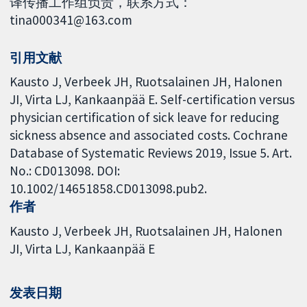
译传播工作组负责，联系方式：
tina000341@163.com
引用文献
Kausto J, Verbeek JH, Ruotsalainen JH, Halonen
JI, Virta LJ, Kankaanpää E. Self-certification versus
physician certification of sick leave for reducing
sickness absence and associated costs. Cochrane
Database of Systematic Reviews 2019, Issue 5. Art.
No.: CD013098. DOI:
10.1002/14651858.CD013098.pub2.
作者
Kausto J
Verbeek JH
Ruotsalainen JH
Halonen
JI
Virta LJ
Kankaanpää E
发表日期