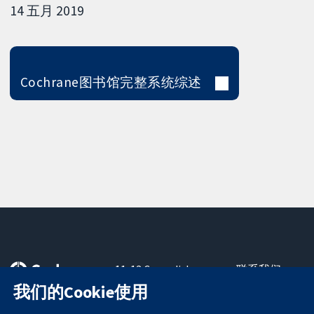
14 五月 2019
Cochrane图书馆完整系统综述
11-13 Cavendish
联系我们
Square
最新消息
我们的Cookie使用
可信任的证据
London
新闻办公室
知情决定