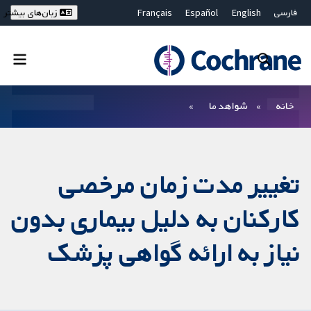
فارسی
English
Español
Français
زبان‌های بیشتر
Deutsch
Hrvatski
Русский
简体中文
繁體中文
ไทย
Bahasa Malaysia
بستن جستجو ✖
فیلترها
خانه
شواهد ما
تغییر مدت زمان مرخصی
کارکنان به دلیل بیماری بدون
نیاز به ارائه گواهی پزشک