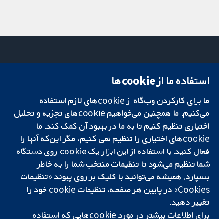
استفاده ما از cookie‌ها
میدان کاوندیش
تماس با ما
۱۳-۱۱
اخبار
ما برای کارکردن وب‌گاه از cookie‌های لازم استفاده
تحقیقات قابل
لندن
دفتر رسانه‌ای
اعتماد.
W1G 0AN
درباره ما
می‌کنیم. ما همچنین می‌خواهیم cookie‌های تجزیه و تحلیل
تصمیم‌گیری آگاهانه.
بریتانیا
فرصت‌های
اختیاری تنظیم کنیم تا به ما در بهبود آن کمک کند. ما
سلامت بهتر.
شغلی
cookie‌های اختیاری را تنظیم نمی کنیم، مگر این‌که آنها را
Cochrane
فعال کنید. با استفاده از این ابزار یک cookie‌ روی دستگاه
Library
شما تنظیم می‌شود تا تنظیمات منتخب شما را به خاطر
بسپارد. همیشه می‌توانید با کلیک بر روی پیوند «تنظیمات
Cookies» در پایین هر صفحه، تنظیمات cookie‌ خود را
شبکه همکاری کاکرین، یک مؤسسه خیریه (شماره 1045921) و یک شرکت با
تغییر دهید.
مسئولیت محدود به‌صورت ضمانت (شماره 03044323) ثبت‌شده در انگلستان
و ولز است. شماره ثبت مالیات بر ارزش افزوده: GB 718 2127 49.
برای اطلاعات بیشتر در مورد cookie‌هایی که استفاده